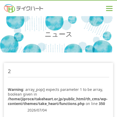
ニュース
2
Warning
: array_pop() expects parameter 1 to be array,
boolean given in
/home/jiproce/takeheart.or.jp/public_html/th_cms/wp-
content/themes/take_heart/functions.php
on line
350
2026/07/04