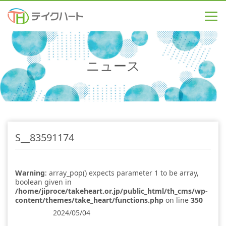
ニュース
S__83591174
Warning
: array_pop() expects parameter 1 to be array,
boolean given in
/home/jiproce/takeheart.or.jp/public_html/th_cms/wp-
content/themes/take_heart/functions.php
on line
350
2024/05/04