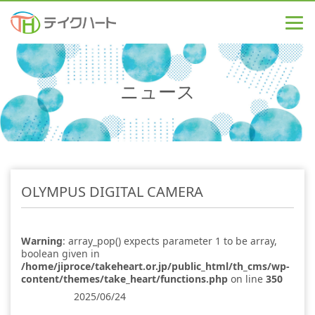
ニュース
OLYMPUS DIGITAL CAMERA
Warning
: array_pop() expects parameter 1 to be array,
boolean given in
/home/jiproce/takeheart.or.jp/public_html/th_cms/wp-
content/themes/take_heart/functions.php
on line
350
2025/06/24