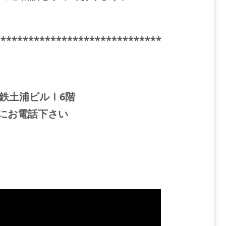
******************************
関鉄土浦ビルⅠ6階
お気軽にお電話下さい