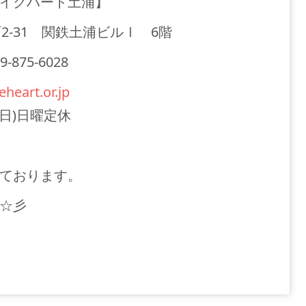
イクハート土浦】
町2-31 関鉄土浦ビルⅠ 6階
-875-6028
heart.or.jp
・祝日)日曜定休
ております。
☆彡