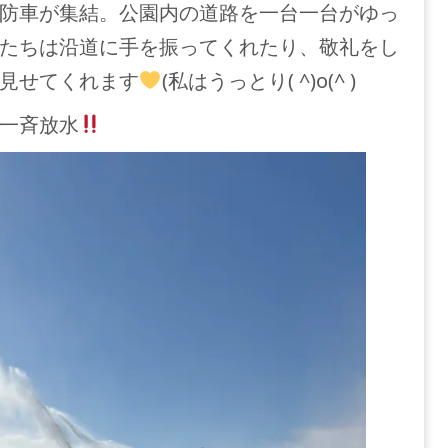
防車が集結。公園内の道路を一台一台がゆっ
たちは沿道に手を振ってくれたり、敬礼をし
見せてくれます
(私はうっとり( ^)o(^ )
一斉放水