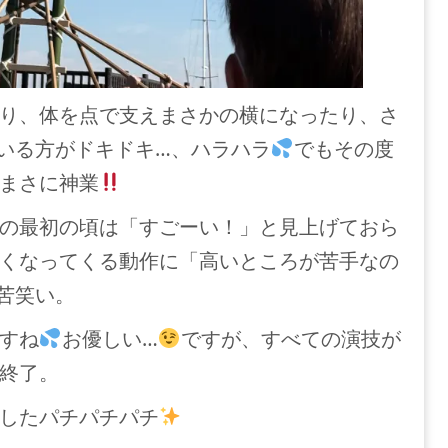
り、体を点で支えまさかの横になったり、さ
いる方がドキドキ…、ハラハラ
でもその度
まさに神業
の最初の頃は「すごーい！」と見上げておら
くなってくる動作に「高いところが苦手なの
苦笑い。
すね
お優しい…
ですが、すべての演技が
終了。
したパチパチパチ