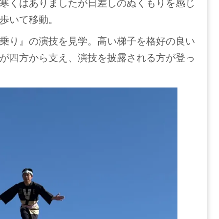
寒くはありましたが日差しのぬくもりを感じ
歩いて移動。
乗り』の演技を見学。高い梯子を格好の良い
が四方から支え、演技を披露される方が登っ