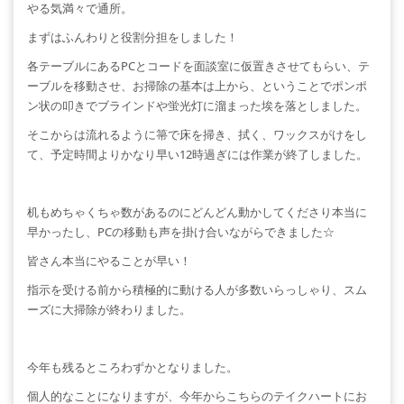
やる気満々で通所。
まずはふんわりと役割分担をしました！
各テーブルにあるPCとコードを面談室に仮置きさせてもらい、テ
ーブルを移動させ、お掃除の基本は上から、ということでポンポ
ン状の叩きでブラインドや蛍光灯に溜まった埃を落としました。
そこからは流れるように箒で床を掃き、拭く、ワックスがけをし
て、予定時間よりかなり早い12時過ぎには作業が終了しました。
机もめちゃくちゃ数があるのにどんどん動かしてくださり本当に
早かったし、PCの移動も声を掛け合いながらできました☆
皆さん本当にやることが早い！
指示を受ける前から積極的に動ける人が多数いらっしゃり、スム
ーズに大掃除が終わりました。
今年も残るところわずかとなりました。
個人的なことになりますが、今年からこちらのテイクハートにお