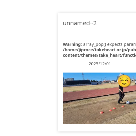
unnamed~2
Warning
: array_pop() expects param
/home/jiproce/takeheart.or.jp/pu
content/themes/take_heart/funct
2025/12/01