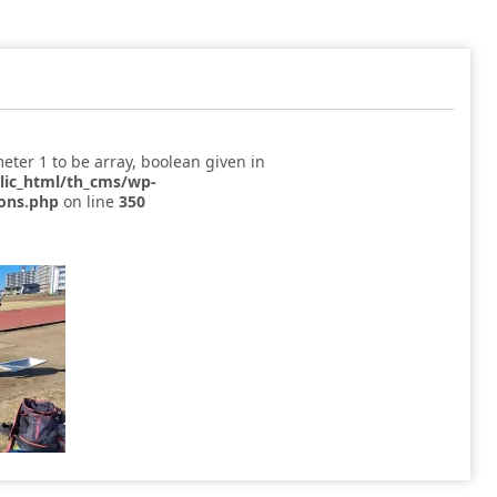
eter 1 to be array, boolean given in
blic_html/th_cms/wp-
ions.php
on line
350