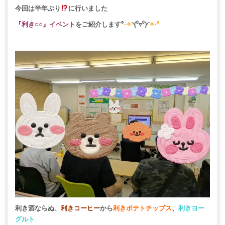
今回は半年ぶり
に行いました
『利き○○』イベント
をご紹介します°
˖✧
◝(⁰▿⁰)◜
✧˖°
利き酒ならぬ、
利きコーヒー
から
利きポテトチップス
、
利きヨー
グルト