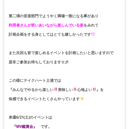
第二弾の音楽部門でようやく満場一致になる事があり
利用者さんが笑いあいながら楽しんでいる姿
をみれて
計画企画をする身としてはとても嬉しかったです
♡
また次回も皆で楽しめるイベントを計画したいと思いますので
是非ご参加お待ちしております☆彡
この様にテイクハート土浦では
『みんなでやるから楽しい
美味しい
心地よい
』を
体感できるイベントたくさんやっています
来週6/21(土)のイベントは
『MV鑑賞会』
です。