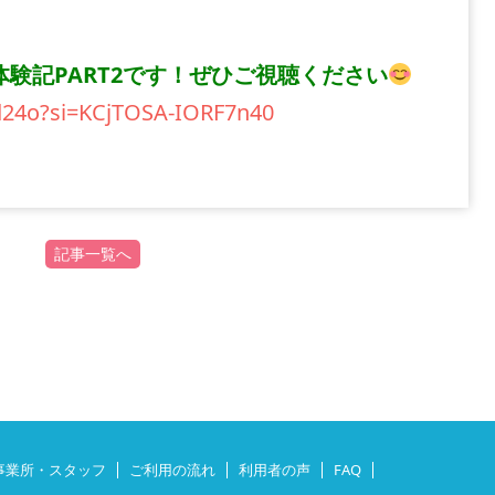
験記PART2です！ぜひご視聴ください
-d24o?si=KCjTOSA-IORF7n40
記事一覧へ
事業所・スタッフ
ご利用の流れ
利用者の声
FAQ