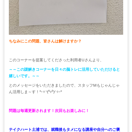
ちなみにこの問題、皆さんは解けますか？
このコーナーを提案してくださった利用者Uさんより、
～～この謎解きコーナーを日々の脳トレに活用していただけると
嬉しいです。～～
とのメッセージをいただきましたので、スタッフMもじゃんじゃ
ん活用しま～す！°˖✧◝(⁰▿⁰)◜✧˖°
問題は毎週更新されます！次回もお楽しみに！
テイクハート土浦では、就職後もタメになる講座や自分へのご褒