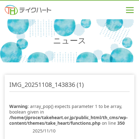
ニュース
IMG_20251108_143836 (1)
Warning
: array_pop() expects parameter 1 to be array,
boolean given in
/home/jiproce/takeheart.or.jp/public_html/th_cms/wp-
content/themes/take_heart/functions.php
on line
350
2025/11/10