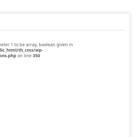
eter 1 to be array, boolean given in
blic_html/th_cms/wp-
ions.php
on line
350