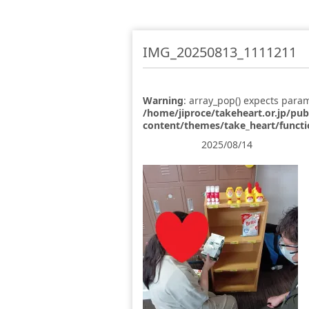
IMG_20250813_1111211
Warning
: array_pop() expects param
/home/jiproce/takeheart.or.jp/pu
content/themes/take_heart/funct
2025/08/14