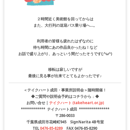
２時間近く美術館を回ってからは
また、大行列の送迎バス乗り場へ…。
利用者の皆様も疲れたはずなのに
待ち時間にあの作品良かったね！など
お話で盛り上がり、あっという間だったそうです(;^ω^)
移転は寂しいですが
最後に見る事が出来てとてもよかったです♪
＜テイクハート成田・事業所説明会＞随時開催！
◆ご質問や説明会予約はコチラから ↓ ◆
お問い合せ |
テイクハート (takeheart.or.jp)
************ テイクハート成田 ***************
〒286-0033
千葉県成田市花崎町945 SignNarita 4B号室
TEL
0476-85-8289
FAX 0476-85-8290