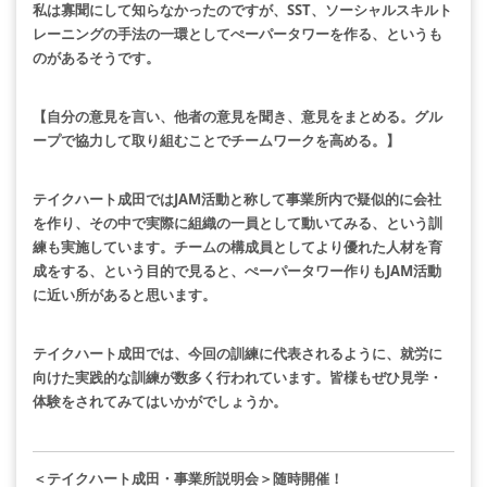
私は寡聞にして知らなかったのですが、
SST、ソーシャルスキルト
レーニングの手法の一環として
ぺーパータワーを作る、というも
のがあるそうです。
【自分の意見を言い、他者の意見を聞き、意見をまとめる。
グル
ープで協力して取り組むことでチームワークを高める。】
テイクハート成田ではJAM活動と称して事業所内で疑似的に会社
を作り、その中で実際に組織の一員として動いてみる、という訓
練も実施しています。
チームの構成員としてより優れた人材を育
成をする、という目的で見ると、ぺーパータワー作りもJAM活動
に近い所があると思います。
テイクハート成田では、今回の訓練に代表されるように、就労に
向けた実践的な訓練が数多く行われています。皆様もぜひ見学・
体験をされてみてはいかがでしょうか。
＜テイクハート成田・事業所説明会＞随時開催！