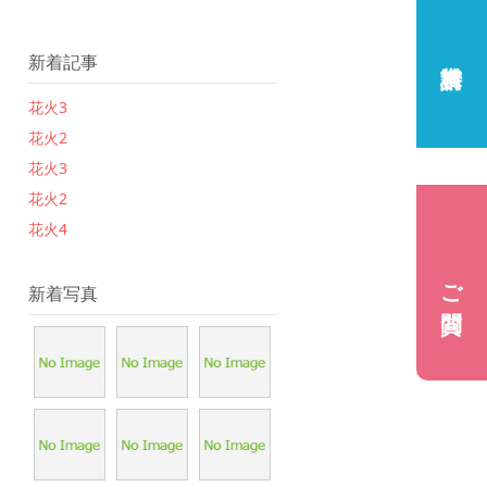
新着記事
花火3
花火2
花火3
花火2
花火4
ご質問
新着写真