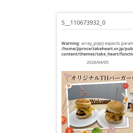
S__110673932_0
Warning
: array_pop() expects param
/home/jiproce/takeheart.or.jp/pu
content/themes/take_heart/funct
2026/04/05