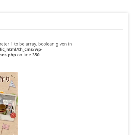
eter 1 to be array, boolean given in
blic_html/th_cms/wp-
ions.php
on line
350