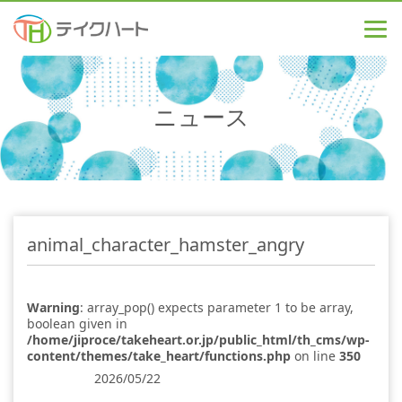
ニュース
animal_character_hamster_angry
Warning
: array_pop() expects parameter 1 to be array,
boolean given in
/home/jiproce/takeheart.or.jp/public_html/th_cms/wp-
content/themes/take_heart/functions.php
on line
350
2026/05/22