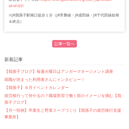
id=41031
※JR我孫子駅南口徒歩１分（JR常磐線・JR成田線・JR千代田線始発
＆終点）
記事一覧へ
新着記事
【我孫子ブログ】毎週火曜日はアンガーマネージメント講座
就職が決まった利用者さんにインタビュー！
【我孫子】８月イベントカレンダー
就労移行って何やるの？職場実習で働く前のイメージを掴む【我
孫子ブログ】
【月一恒例】卒業生と野菜スープづくり【我孫子の就労移行支援
事業所】