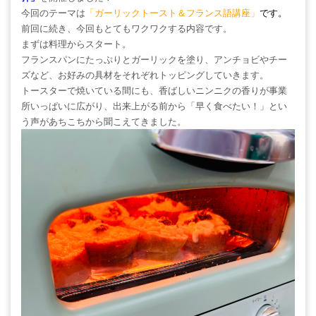
今回のテーマは
「ガーリックトースト＆フランス語講座」
です。
前回に続き、今回もとてもワクワクする内容です。
まずは料理からスタート。
フランスパンにたっぷりとガーリックを塗り、アンチョビやチー
ズなど、お好みの具材をそれぞれトッピングしていきます。
トースターで焼いている間にも、香ばしいニンニクの香りが事業
所いっぱいに広がり、出来上がる前から「早く食べたい！」とい
う声があちこちから聞こえてきました。