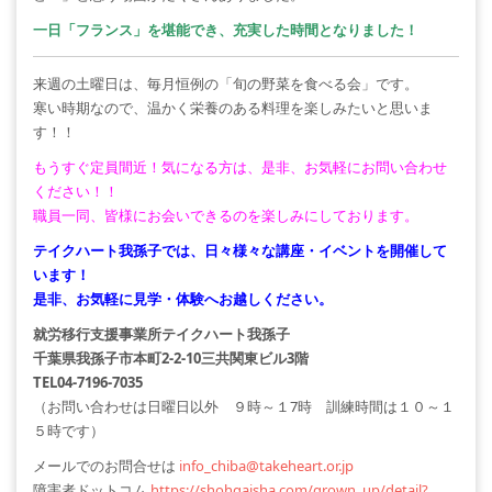
一日「フランス」を堪能でき、充実した時間となりました！
来週の土曜日は、毎月恒例の「旬の野菜を食べる会」です。
寒い時期なので、温かく栄養のある料理を楽しみたいと思いま
す！！
もうすぐ定員間近！気になる方は、是非、お気軽にお問い合わせ
ください！！
職員一同、皆様にお会いできるのを楽しみにしております。
テイクハート我孫子では、日々様々な講座・イベントを開催して
います！
是非、お気軽に見学・体験へお越しください。
就労移行支援事業所テイクハート我孫子
千葉県我孫子市本町2-2-10三共関東ビル3階
TEL04-7196-7035
（お問い合わせは日曜日以外 ９時～１7時 訓練時間は１０～１
５時です）
メールでのお問合せは
info_chiba@takeheart.or.jp
障害者ドットコム
https://shohgaisha.com/grown_up/detail?