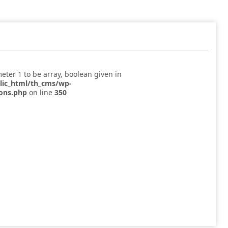
eter 1 to be array, boolean given in
blic_html/th_cms/wp-
ions.php
on line
350