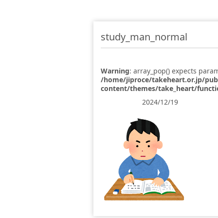
study_man_normal
Warning
: array_pop() expects param
/home/jiproce/takeheart.or.jp/pu
content/themes/take_heart/funct
2024/12/19