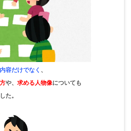
内容だけでなく
、
方
や、
求める人物像
についても
した。