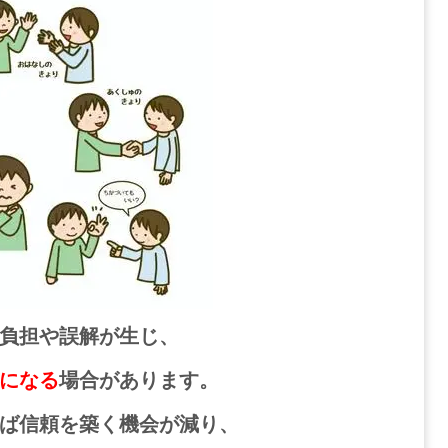
負担や誤解が生じ、
になる
場合があります。
ば信頼を築く機会が減り、