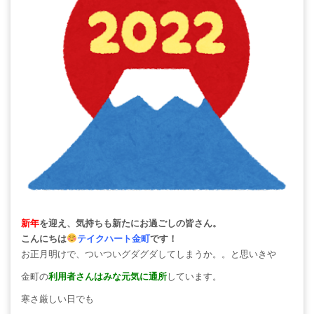
新年
を迎え、気持ちも新たにお過ごしの皆さん。
こんにちは
テイクハート金町
です！
お正月明けで、ついついグダグダしてしまうか。。と思いきや
金町の
利用者さんはみな元気に通所
しています。
寒さ厳しい日でも