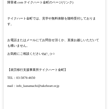
障害者
.com
テイクハート金町のページ
(
リンク
)
テイクハート金町では、見学や無料体験を随時受付しておりま
す。
お電話またはメールにてお問合せ頂くか、直接お越しいただいて
も構いません。
お気軽にご相談くださいね
(^_-)-☆
【就労移行支援事業所テイクハート金町】
TEL
：
03-5876-4650
mail
：
info_kanamachi@takeheart.or.jp