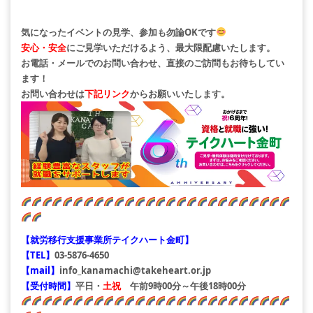
気になったイベントの見学、参加も勿論OKです
安心・安全
にご見学いただけるよう、最大限配慮いたします。
お電話・メールでのお問い合わせ、直接のご訪問もお待ちしてい
ます！
お問い合わせは
下記リンク
からお願いいたします。
【就労移行支援事業所テイクハート金町】
【TEL】
03-5876-4650
【mail】
info_kanamachi@takeheart.or.jp
【受付時間】
平日・
土祝
午前9時00分～午後18時00分