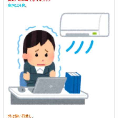
室内は冷房
。
外は強い日差し
。