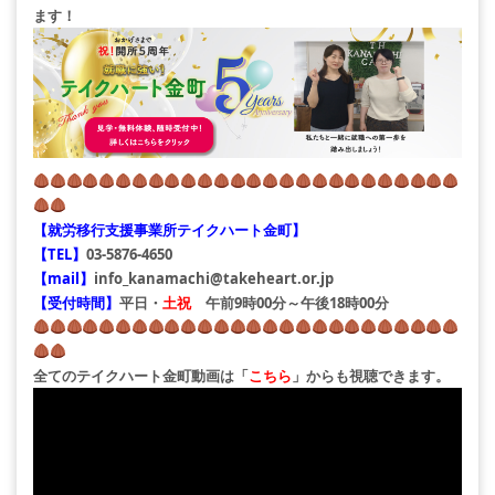
ます！
【就労移行支援事業所テイクハート金町】
【TEL】
03-5876-4650
【mail】
info_kanamachi@takeheart.or.jp
【受付時間】
平日・
土祝
午前9時00分～午後18時00分
全てのテイクハート金町動画は「
こちら
」からも視聴できます。