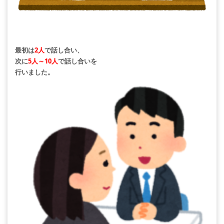
最初は
2人
で話し合い、
次に
5人～10人
で話し合いを
行いました。