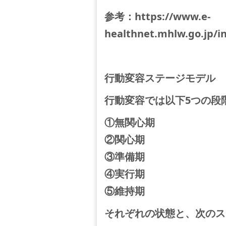
参考：https://www.e-
healthnet.mhlw.go.jp/in
行動変容ステージモデル
行動変容では以下5つの段
①無関心期
②関心期
③準備期
④実行期
⑤維持期
それぞれの状態と、次のス