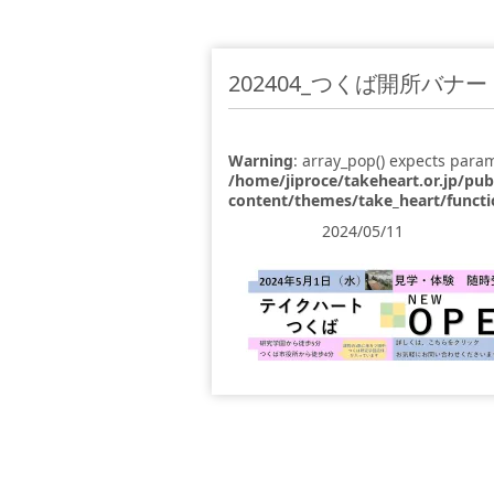
202404_つくば開所バ
Warning
: array_pop() expects param
/home/jiproce/takeheart.or.jp/pu
content/themes/take_heart/funct
2024/05/11