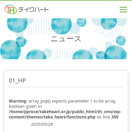
ニュース
01_HP
Warning
: array_pop() expects parameter 1 to be array,
boolean given in
/home/jiproce/takeheart.or.jp/public_html/th_cms/wp-
content/themes/take_heart/functions.php
on line
350
2025/05/28