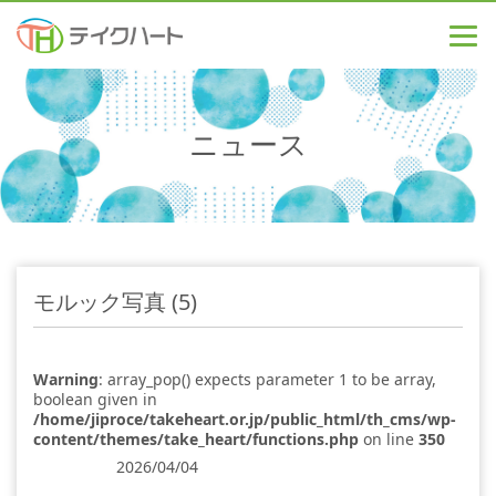
ニュース
モルック写真 (5)
Warning
: array_pop() expects parameter 1 to be array,
boolean given in
/home/jiproce/takeheart.or.jp/public_html/th_cms/wp-
content/themes/take_heart/functions.php
on line
350
2026/04/04