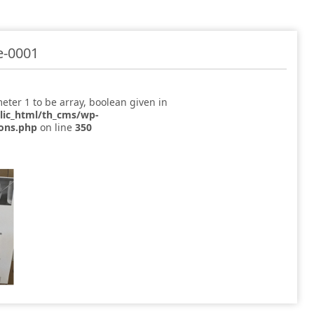
0001
eter 1 to be array, boolean given in
blic_html/th_cms/wp-
ions.php
on line
350