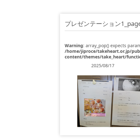
プレゼンテーション1_page-
Warning
: array_pop() expects param
/home/jiproce/takeheart.or.jp/pu
content/themes/take_heart/funct
2025/08/17