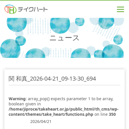
ニュース
関 和真_2026-04-21_09-13-30_694
Warning
: array_pop() expects parameter 1 to be array,
boolean given in
/home/jiproce/takeheart.or.jp/public_html/th_cms/wp-
content/themes/take_heart/functions.php
on line
350
2026/04/21