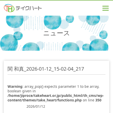
ニュース
関 和真_2026-01-12_15-02-04_217
Warning
: array_pop() expects parameter 1 to be array,
boolean given in
/home/jiproce/takeheart.or.jp/public_html/th_cms/wp-
content/themes/take_heart/functions.php
on line
350
2026/01/12