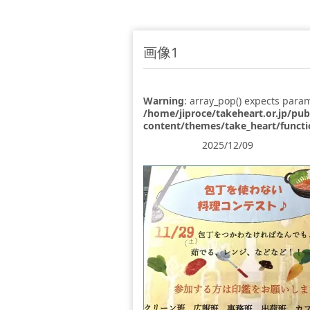
画像1
Warning
: array_pop() expects param
/home/jiproce/takeheart.or.jp/pu
content/themes/take_heart/funct
2025/12/09