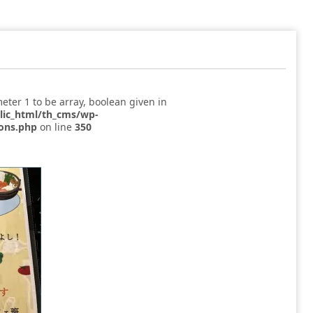
eter 1 to be array, boolean given in
blic_html/th_cms/wp-
ions.php
on line
350