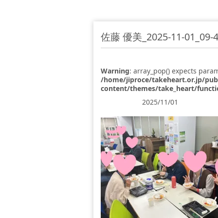
佐藤 優美_2025-11-01_09-4
Warning
: array_pop() expects param
/home/jiproce/takeheart.or.jp/pu
content/themes/take_heart/funct
2025/11/01