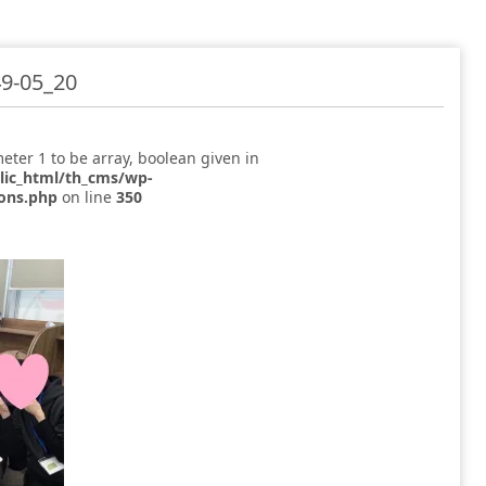
9-05_20
eter 1 to be array, boolean given in
blic_html/th_cms/wp-
ions.php
on line
350