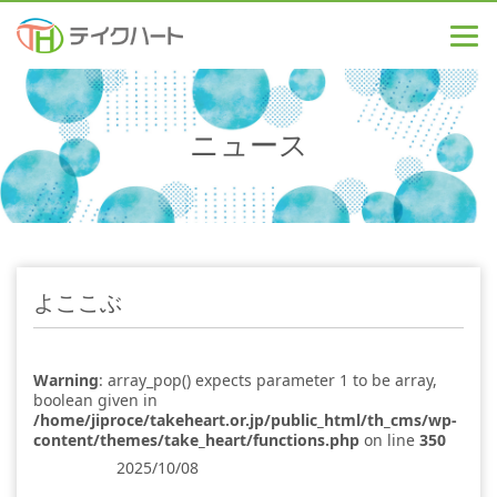
ニュース
よここぶ
Warning
: array_pop() expects parameter 1 to be array,
boolean given in
/home/jiproce/takeheart.or.jp/public_html/th_cms/wp-
content/themes/take_heart/functions.php
on line
350
2025/10/08