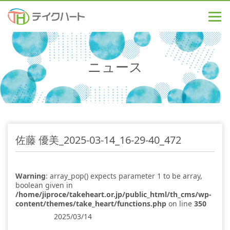
ニュース
佐藤 優美_2025-03-14_16-29-40_472
Warning
: array_pop() expects parameter 1 to be array,
boolean given in
/home/jiproce/takeheart.or.jp/public_html/th_cms/wp-
content/themes/take_heart/functions.php
on line
350
2025/03/14