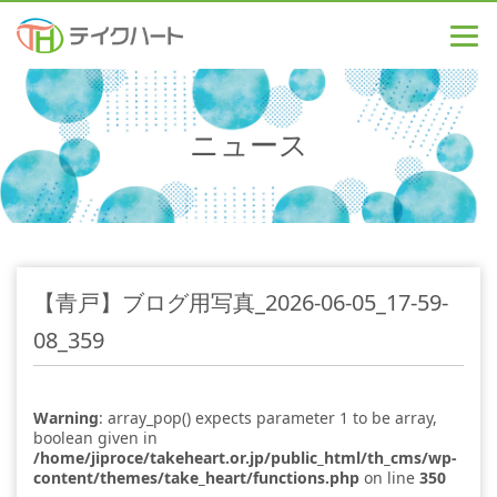
ニュース
【青戸】ブログ用写真_2026-06-05_17-59-
08_359
Warning
: array_pop() expects parameter 1 to be array,
boolean given in
/home/jiproce/takeheart.or.jp/public_html/th_cms/wp-
content/themes/take_heart/functions.php
on line
350