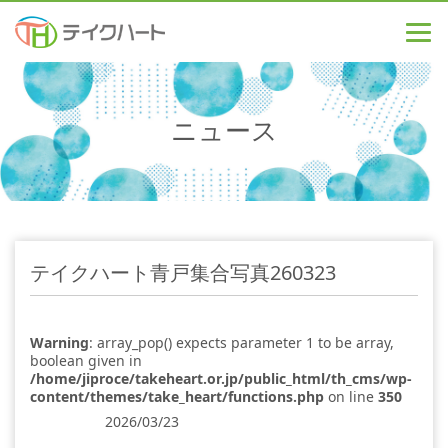
ニュース
テイクハート青戸集合写真260323
Warning
: array_pop() expects parameter 1 to be array,
boolean given in
/home/jiproce/takeheart.or.jp/public_html/th_cms/wp-
content/themes/take_heart/functions.php
on line
350
2026/03/23