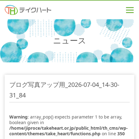
ニュース
ブログ写真アップ用_2026-07-04_14-30-
31_84
Warning
: array_pop() expects parameter 1 to be array,
boolean given in
/home/jiproce/takeheart.or.jp/public_html/th_cms/wp-
content/themes/take_heart/functions.php
on line
350