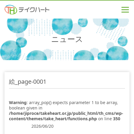
ニュース
絵_page-0001
Warning
: array_pop() expects parameter 1 to be array,
boolean given in
/home/jiproce/takeheart.or.jp/public_html/th_cms/wp-
content/themes/take_heart/functions.php
on line
350
2026/06/20