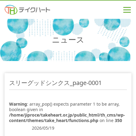
ニュース
スリーグッドシンクス_page-0001
Warning
: array_pop() expects parameter 1 to be array,
boolean given in
/home/jiproce/takeheart.or.jp/public_html/th_cms/wp-
content/themes/take_heart/functions.php
on line
350
2026/05/19