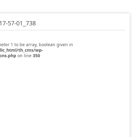
-57-01_738
eter 1 to be array, boolean given in
blic_html/th_cms/wp-
ions.php
on line
350