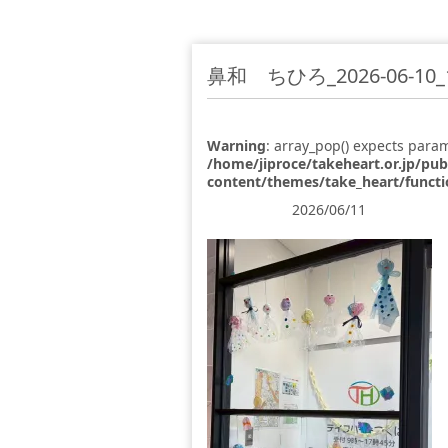
鼻和 ちひろ_2026-06-10_17
Warning
: array_pop() expects param
/home/jiproce/takeheart.or.jp/pu
content/themes/take_heart/funct
2026/06/11