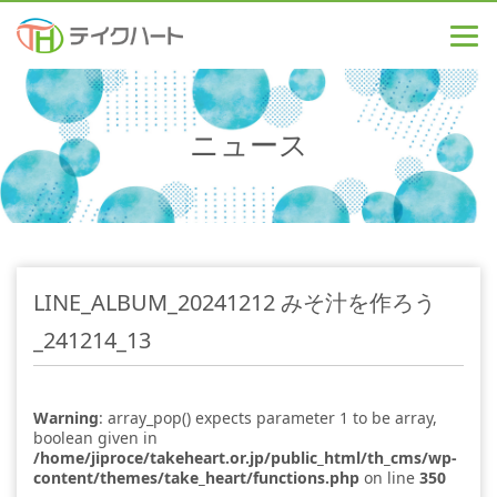
ニュース
LINE_ALBUM_20241212 みそ汁を作ろう
_241214_13
Warning
: array_pop() expects parameter 1 to be array,
boolean given in
/home/jiproce/takeheart.or.jp/public_html/th_cms/wp-
content/themes/take_heart/functions.php
on line
350