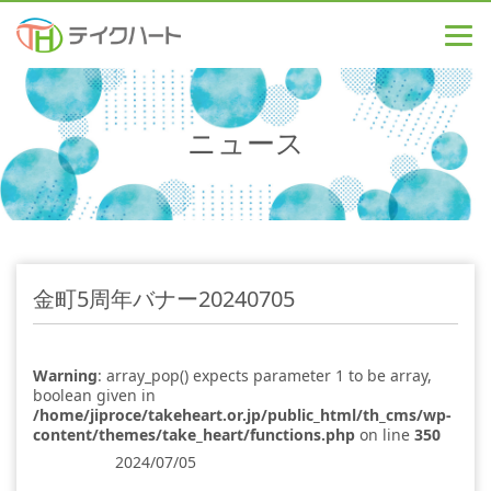
ニュース
金町5周年バナー20240705
Warning
: array_pop() expects parameter 1 to be array,
boolean given in
/home/jiproce/takeheart.or.jp/public_html/th_cms/wp-
content/themes/take_heart/functions.php
on line
350
2024/07/05