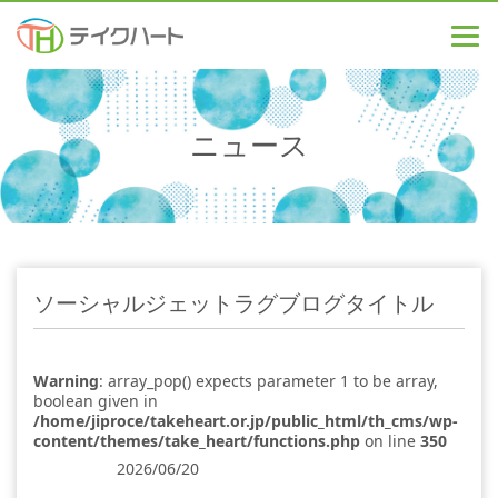
ニュース
ソーシャルジェットラグブログタイトル
Warning
: array_pop() expects parameter 1 to be array,
boolean given in
/home/jiproce/takeheart.or.jp/public_html/th_cms/wp-
content/themes/take_heart/functions.php
on line
350
2026/06/20