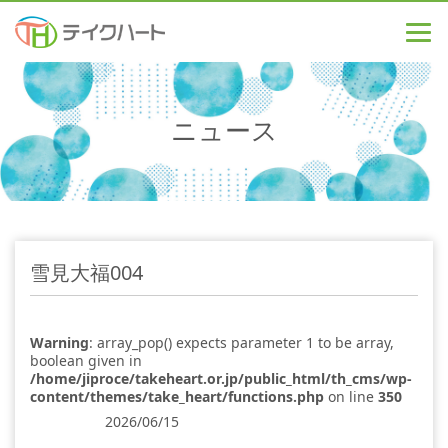
ニュース
雪見大福004
Warning
: array_pop() expects parameter 1 to be array,
boolean given in
/home/jiproce/takeheart.or.jp/public_html/th_cms/wp-
content/themes/take_heart/functions.php
on line
350
2026/06/15