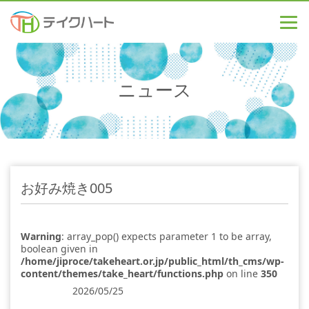
ニュース
お好み焼き005
Warning
: array_pop() expects parameter 1 to be array,
boolean given in
/home/jiproce/takeheart.or.jp/public_html/th_cms/wp-
content/themes/take_heart/functions.php
on line
350
2026/05/25