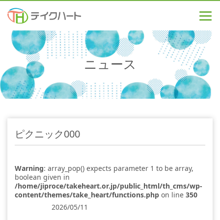
ニュース
ピクニック000
Warning
: array_pop() expects parameter 1 to be array,
boolean given in
/home/jiproce/takeheart.or.jp/public_html/th_cms/wp-
content/themes/take_heart/functions.php
on line
350
2026/05/11