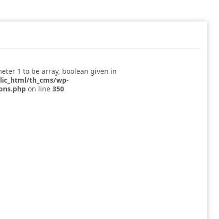
eter 1 to be array, boolean given in
blic_html/th_cms/wp-
ions.php
on line
350