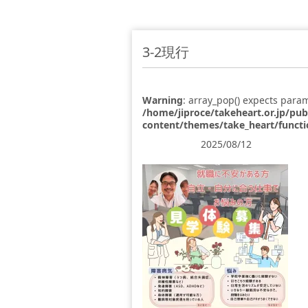
3-2現行
Warning
: array_pop() expects param
/home/jiproce/takeheart.or.jp/pu
content/themes/take_heart/funct
2025/08/12