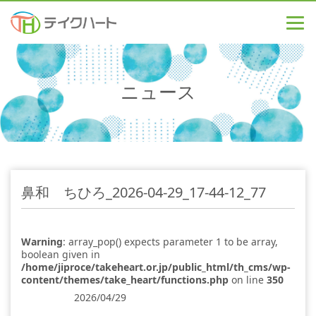
ニュース
鼻和 ちひろ_2026-04-29_17-44-12_77
Warning
: array_pop() expects parameter 1 to be array,
boolean given in
/home/jiproce/takeheart.or.jp/public_html/th_cms/wp-
content/themes/take_heart/functions.php
on line
350
2026/04/29